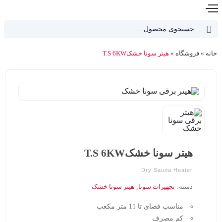
دکمه جستجو
جستجو
برای:
خانه
»
فروشگاه
»
هیتر سونا خشکT.S 6KW
هیتر سونا خشکT.S 6KW
Dry Sauna Heater
دسته:
تجهیزات سونا
,
هیتر سونا خشک
مناسب فضای تا 11 متر مکعب
کم مصرف