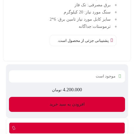
برق مصرفی: تک فاز
سنگ مورد نیاز: 20 کیلوگرم
سایز کابل مورد نیاز تامین برق: 6*2
ترموستات:جداگانه
پشتیبانی جزئی از محصول است.
موجود است
4.200.000
تومان
هیتر
سونا
افزودن به سبد خرید
خشکT.S
6KW
عدد