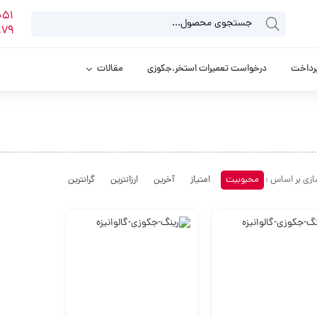
دکمه جستجو
جستجو
051
برای:
۱۷۹
رداخت
درخواست تعمیرات استخر،جکوزی
مقالات
زی بر اساس :
محبوبیت
امتیاز
آخرین
ارزانترین
گرانترین