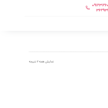
09123126
۳۶۲۹۳
مرتب‌سازی
نمایش همه 2 نتیجه
بر
اساس
محبوبیت