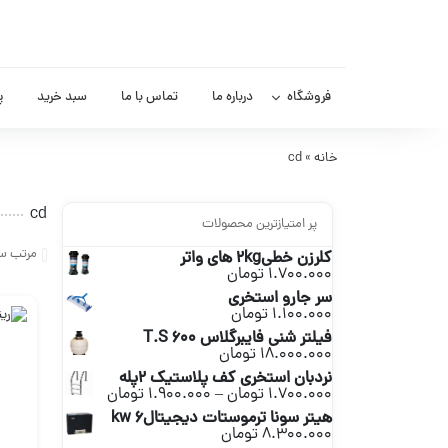
فروشگاه
درباره ما
تماس با ما
سبد خرید
پ
خانه
»
cd
cd
پر امتیازترین محصولات
مرتب سا
کلرزن خطی2kg های واتر
1.700.000
تومان
سر جارو استخری
1.100.000
تومان
فیلتر شنی فایبرگلاس T.S 600
18.000.000
تومان
نردبان استخری کف پلاستیک 2پله
محدوده
1.700.000
تومان
–
1.900.000
تومان
قیمت:
هیتر سونا ترموستات دیجیتالkw 6
1.700.000 تومان
8.300.000
تومان
تا