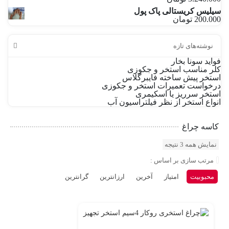
سیلیس کریستالی پاک پول
200.000
تومان
نوشته‌های تازه
فواید سونا بخار
کلر مناسب استخر و جکوزی
استخر پیش ساخته فایبرگلاس
درخواست تعمیرات استخر و جکوزی
استخر سرریز یا اسکیمری
انواع استخر از نظر فیلتراسیون آب
کاسه چراغ
مرتب‌سازی
نمایش همه 3 نتیجه
بر
اساس
مرتب سازی بر اساس :
محبوبیت
محبوبیت
امتیاز
آخرین
ارزانترین
گرانترین