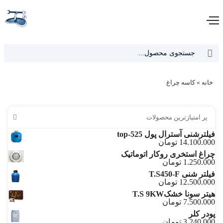
دکمه جستجو
جستجو
برای:
خانه
»
کاسه چراغ
پر امتیازترین محصولات
فیلترشنی آسترال پول top-525
14.100.000
تومان
چراغ استخری روکار اتوماتیک
1.250.000
تومان
فیلتر شنی T.S450-F
12.500.000
تومان
هیتر سونا خشکT.S 9KW
7.500.000
تومان
پودر کلر
3.240.000
تومان